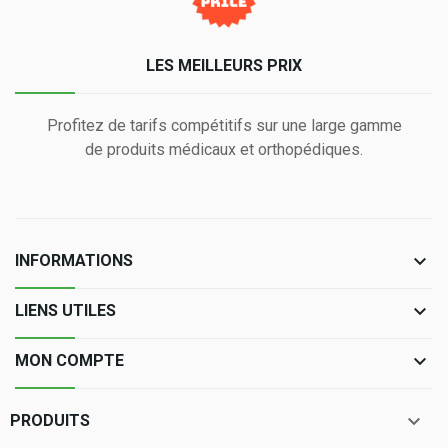
LES MEILLEURS PRIX
Profitez de tarifs compétitifs sur une large gamme
de produits médicaux et orthopédiques.
keyboard_arrow_down
INFORMATIONS
keyboard_arrow_down
LIENS UTILES
keyboard_arrow_down
MON COMPTE

PRODUITS