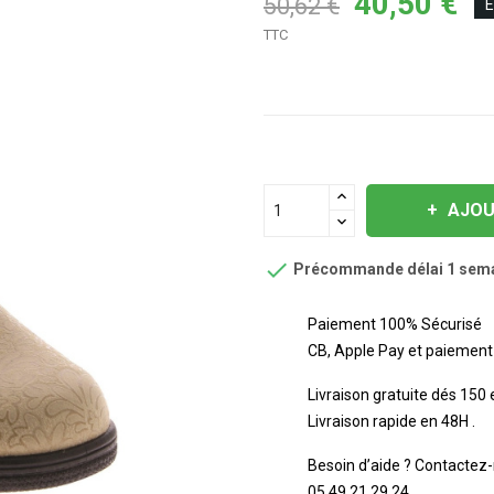
40,50 €
50,62 €
É
TTC
AJOU

Précommande délai 1 sem
Paiement 100% Sécurisé
CB, Apple Pay et paiement 
Livraison gratuite dés 150
Livraison rapide en 48H .
Besoin d’aide ? Contactez-
05 49 21 29 24