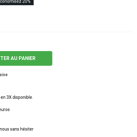
conomisez 20%
TER AU PANIER
aine
en 3X disponible.
 euros
nous sans hésiter