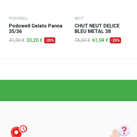
PODOWELL
NEUT
Podowell Gelato Panna
CHUT NEUT DELICE
35/36
BLEU METAL 38
41,50 €
33,20 €
76,30 €
61,04 €
-20%
-20%
AJOUTER AU PANIER
AJOUTER AU PANIER