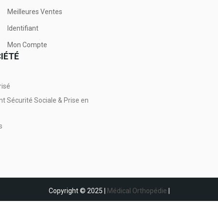
Meilleures Ventes
Identifiant
Mon Compte
IÉTÉ
risé
Sécurité Sociale & Prise en
s
Copyright © 2025 |
Médical Orthopédie
|
Propulsé par
OFilduWeb.com