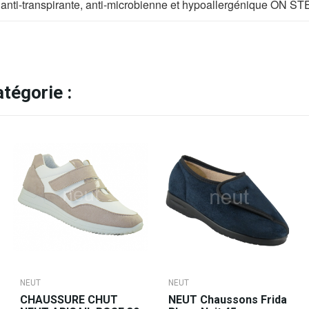
 anti-transpirante, anti-microbienne et hypoallergénique ON 
tégorie :
NEUT
NEUT
CHAUSSURE CHUT
NEUT Chaussons Frida