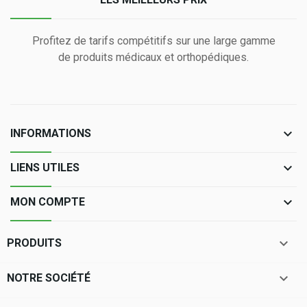
Profitez de tarifs compétitifs sur une large gamme
de produits médicaux et orthopédiques.
keyboard_arrow_down
INFORMATIONS
keyboard_arrow_down
LIENS UTILES
keyboard_arrow_down
MON COMPTE

PRODUITS

NOTRE SOCIÉTÉ